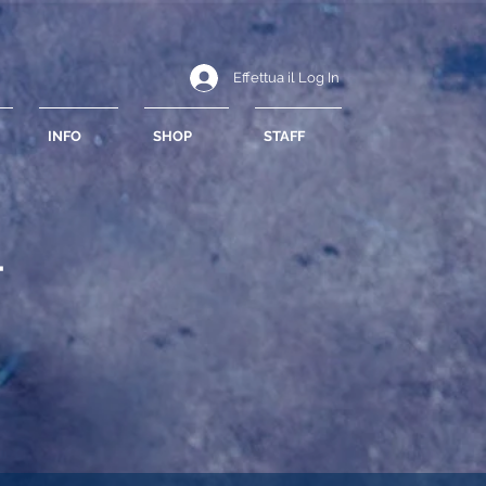
Effettua il Log In
INFO
SHOP
STAFF
T