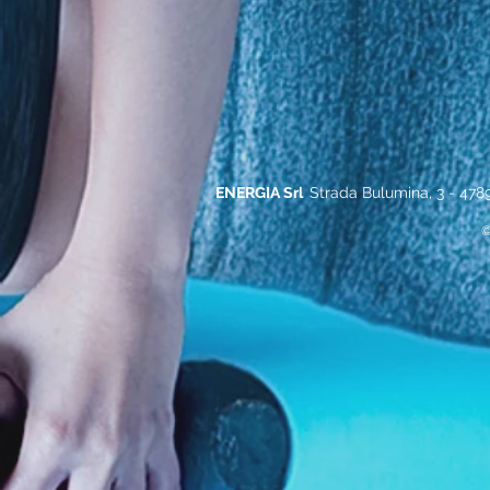
ENERGIA Srl
Strada Bulumina, 3 - 478
©