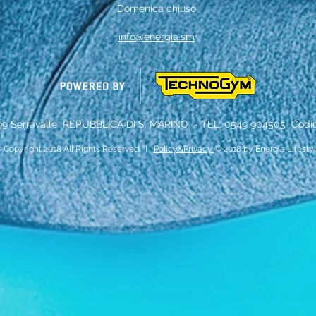
Domenica chiuso
info@energia.sm
99 Serravalle
REPUBBLICA DI S. MARINO - TEL. 0549
904505 Codice
 Copyright 2018 All Rights Reserved |
Policy&Privacy
© 2018 by Energia Lifesty