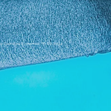
 Operatore Economico / P. IVA 19514
le