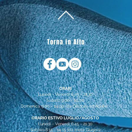
Torna in Alto
ORARI
Lunedì - Venerdì 6.45 - 21.30
Sabato 9.00 - 19.00
Domenica 9:00 - 14:00 (da Ottobre ad Aprile)
ORARIO ESTIVO LUGLIO/AGOSTO
Lunedì - Venerdì 6.45 - 21.30
Sabato 8.15 - 14.15 (da metà Giugno)