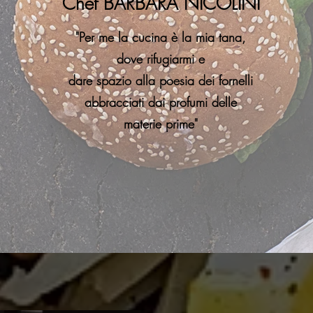
Chef BARBARA NICOLINI
"Per me la cucina è la mia tana,
dove rifugiarmi e
dare spazio alla poesia dei fornelli
abbracciati dai profumi delle
materie prime"