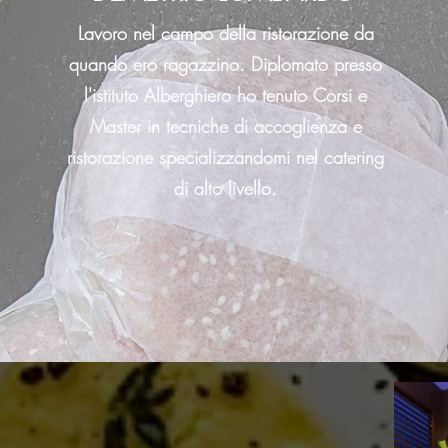
Lavoro nel campo della ristorazione da
quando ero ragazzino. Diplomato presso
l'istituto Alberghiero ho tenuto Corsi e
Master in tecniche di accoglienza e
ristorazione specializzandomi nel catering
di alto livello.