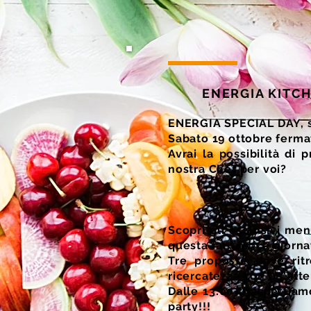
ENERGIA KITC
ENERGIA SPECIAL DAY, 
Sabato 19 ottobre fermati
Avrai la possibilità di
nostra Chef per voi?
Scopri gli esclusivi me
questa fantastica giornat
Tre proposte dove rit
ricercatezza con un'atte
Dalle 13:00 ti aspettiam
party!!!