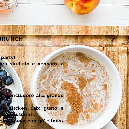
 BRUNCH
CH
s party!
avrà studiato e pensato la
per concludere alla grande
gia Kitcken Lab: gusto e
acro nutrienti.
ergia spese con 90' fitness