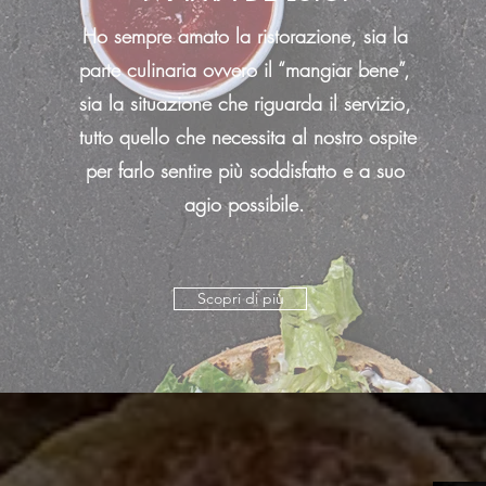
Ho sempre amato la ristorazione, sia la
parte culinaria ovvero il “mangiar bene”,
sia la situazione che riguarda il servizio,
tutto quello che necessita al nostro ospite
per farlo sentire più soddisfatto e a suo
agio possibile.
Scopri di più