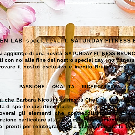
HEN LAB
special event:
SATURDAY FITNESS
si aggiunge di una novità: SATURDAY FITNESS BRUN
 con noi alla fine del nostro special day : 90' fitnes
 provare il nostro esclusivo e inedito Brunch...cosa 
PASSIONE QUALITA' RICERCATEZZA
nù che Barbara Nicolini, la nostra Chef, ha pensato 
a di sport e divertimento...
roverai gli elementi che contraddistinguono Ener
nzione particolare alla linea e al bilanciamento dei m
o, pronti per reintegrare nella giusta maniera le en