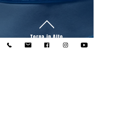
Torna in Alto
ORARI
Lunedì - Venerdì
6.45 - 21.30
Sabato
9.00 - 19.00
Domenica 9:00 - 14:00 (da Ottobre ad
Aprile)
ORARIO ESTIVO LUGLIO/AGOSTO
Lunedì - Venerdì
6.45 - 21.30
Sabato
8.15 - 14.15
(da metà Giugno)
Domenica chiuso
info@energia.sm