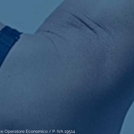
 Operatore Economico / P. IVA 19514