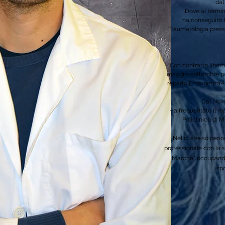
dal
Dove al termin
ha conseguito l
Traumatologia presso
Con contratto libero
maggio-settembre pre
reparto Emergenza-Ur
Dal Nov
Ha frequentato il re
Policlinico di M
Nello stesso perio
professionale con la s
Marche” occupandom
spo