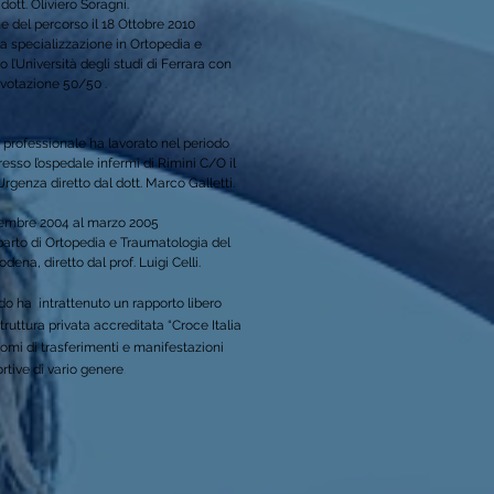
 dott. Oliviero Soragni.
e del percorso il 18 Ottobre 2010
a specializzazione in Ortopedia e
 l’Università degli studi di Ferrara con
votazione 50/50 .
 professionale ha lavorato nel periodo
sso l’ospedale infermi di Rimini C/O il
genza diretto dal dott. Marco Galletti.
embre 2004 al marzo 2005
parto di Ortopedia e Traumatologia del
odena, diretto dal prof. Luigi Celli.
do ha intrattenuto un rapporto libero
truttura privata accreditata “Croce Italia
i di trasferimenti e manifestazioni
.
rtive di vario genere