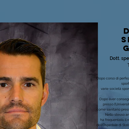
s
Dott. spe
Dopo corso di perfe
spor
varie società sport
Dopo aver consegui
presso l’Universi
come sanitario presso
Nello stesso an
ha frequentata il 
dell’Ospedale di Stat