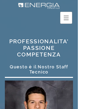
PROFESSIONALITA'
PASSIONE
COMPETENZA
Questo è il Nostro Staff
Tecnico