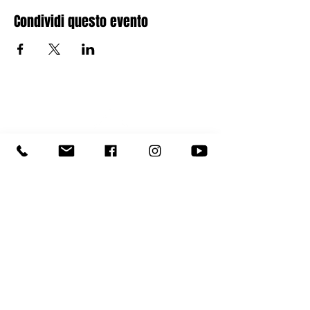
Condividi questo evento
Torna in Alto
ORARI
Lunedì - Venerdì
6.45 - 21.30
Sabato
9.00 - 19.00
Domenica 9:00 - 14:00 (da Ottobre ad
Aprile)
ORARIO ESTIVO LUGLIO/AGOSTO