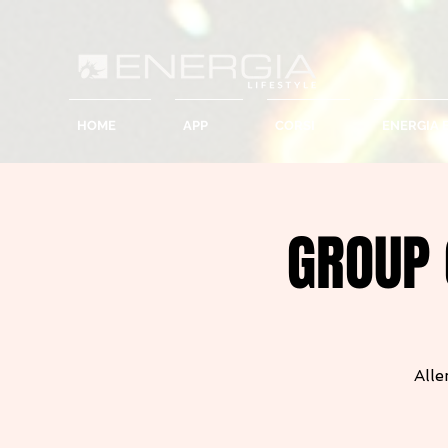
HOME
APP
CORSI
ENERGIA 
GROUP 
Alle