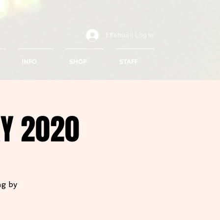
Effettua il Log In
INFO
SHOP
STAFF
AY 2020
ng by