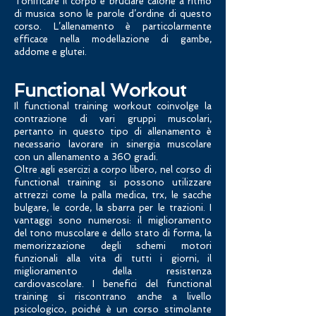
Tonificare il corpo e bruciare calorie a ritmo
di musica sono le parole d’ordine di questo
corso. L’allenamento è particolarmente
efficace nella modellazione di gambe,
addome e glutei.
Functional Workout
Il functional training workout coinvolge la
contrazione di vari gruppi muscolari,
pertanto in questo tipo di allenamento è
necessario lavorare in sinergia muscolare
con un allenamento a 360 gradi.
Oltre agli esercizi a corpo libero, nel corso di
functional training si possono utilizzare
attrezzi come la palla medica, trx, le sacche
bulgare, le corde, la sbarra per le trazioni. I
vantaggi sono numerosi: il miglioramento
del tono muscolare e dello stato di forma, la
memorizzazione degli schemi motori
funzionali alla vita di tutti i giorni, il
miglioramento della resistenza
cardiovascolare. I benefici del functional
training si riscontrano anche a livello
psico
logico, poiché è un corso stimolante