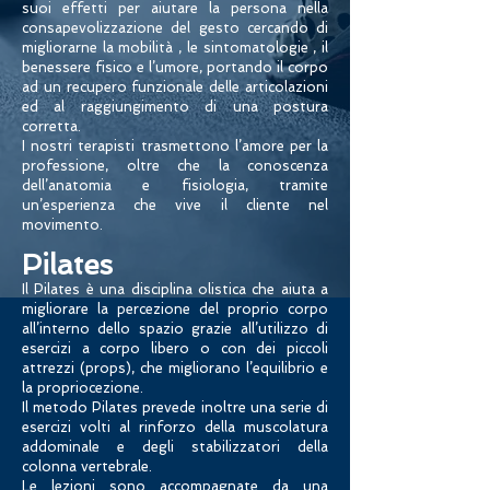
suoi effetti per aiutare la persona nella
consapevolizzazione del gesto cercando di
migliorarne la mobilità , le sintomato
logie , il
benessere fisico e l’umore, portando il corpo
ad un recupero funzionale delle articolazioni
ed al raggiungimento di una postura
corretta.
I nostri terapisti trasmettono l’amore per la
professione, oltre che la conoscenza
dell’anatomia e fisiologia, tramite
un’esperienza che vive il cliente nel
movimento.
Pilates
Il Pilates è una disciplina olistica che aiuta a
migliorare la percezione del proprio corpo
all’interno dello spazio grazie all’utilizzo di
esercizi a corpo libero o con dei piccoli
attrezzi (props), che migliorano l’equilibrio e
la propriocezione.
Il metodo Pilates prevede inoltre una serie di
esercizi volti al rinforzo della muscolatura
addominale e degli stabilizzatori della
colonna vertebr
ale.
Le lezioni sono accompagnate da una