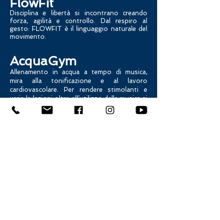
FlowFit
Disciplina e libertà si incontrano creando
forza, agilità e controllo.
Dal respiro al
gesto: FLOWFIT è il linguaggio naturale del
movimento.
AcquaGym
Allenamento in acqua a tempo di musica,
mira alla tonificazione e al lavoro
cardiovascolare. Per rendere stimolanti e
varie le lezioni oltre all’utilizzo della musica si
usano metodi di allenamento come internal
training e tabata in cui cambiano i tempi per
variare le intensità e tenere alta l’attenzione
utilizzando attrezzature specifiche.
Nuoto bimbi
Il nuoto è uno degli sport più completi per i
bambini. La naturale resistenza dell’acqua
spinge il bambino a muoversi
costantemente, permettendogli di esercitare
i muscoli in modo più efficace di quanto
faccia quotidianamente e di percepire al
meglio il proprio corpo. Il nuoto per i