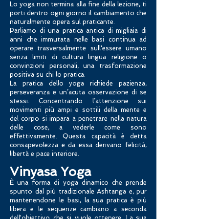
Lo yoga non termina alla fine della lezione, ti
porti dentro ogni giorno il cambiamento che
naturalmente opera sul praticante.
Parliamo di una pratica antica di migliaia di
anni che immutata nelle basi continua ad
operare trasversalmente sull'essere umano
senza limiti di cultura lingua religione o
convinzioni personali, una trasformazione
positiva su chi lo pratica.
La pratica dello yoga richiede pazienza,
perseveranza e un’acuta osservazione di se
stessi. Concentrando l’attenzione sui
movimenti più ampi e sottili della mente e
del corpo si impara a penetrare nella natura
delle cose, a vederle come sono
effettivamente. Questa capacità è detta
consapevolezza e da essa derivano felicità,
libertà e pace interiore.
Vinyasa Yoga
È una forma di yoga dinamico che prende
spunto dal più tradizionale Ashtanga e, pur
mantenendone le basi, la sua pratica è più
libera e le sequenze cambiano a seconda
dell'obiettivo che si vuole ottenere. La sua