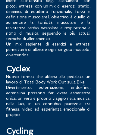
libero all’intensità degli allenamenti con
piccoli attrezzi con un mix di esercizi: statici,
dinamici, di equilibrio funzionale, forza e
definizione muscolare.L’obiettivo è quello di
aumentare la tonicità muscolare e la
resistenza cardio-vascolare e respiratoria a
ritmo di musica, seguendo le più attuali
tecniche di allenamento.
Un mix sapiente di esercizi e attrezzi
permetterà di allenare ogni singolo muscolo,
divertendosi.
C
yclex
Nuovo format che abbina alla pedalata un
lavoro di Total Body Work Out sulla Bike.
Divertimento, esternazione, endorfine,
adrenalina possono far vivere esperienze
unica, un vero e proprio viaggio nella musica,
nelle luci, in un connubio piacevole tra
fitness, video ed esperienza emozionale di
gruppo.
Cycling