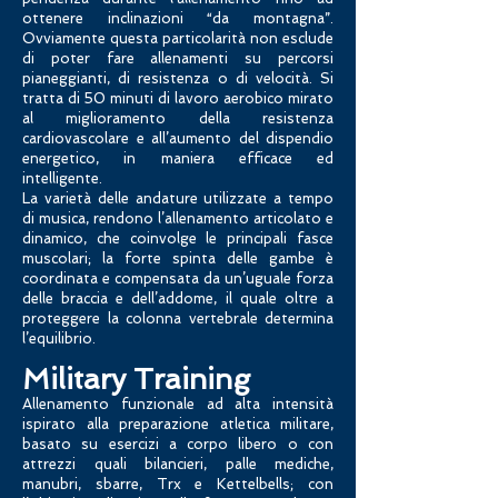
ottenere inclinazioni “da montagna”.
Ovviamente questa particolarità non esclude
di poter fare allenamenti su percorsi
pianeggianti, di resistenza o di velocità. Si
tratta di 50 minuti di lavoro aerobico mirato
al miglioramento della resistenza
cardiovascolare e all’aumento del dispendio
energetico, in maniera efficace ed
intelligente.
La varietà delle andature utilizzate a tempo
di musica, rendono l’allenamento articolato e
dinamico, che coinvolge le principali fasce
muscolari; la forte spinta delle gambe è
coordinata e compensata da un’uguale forza
delle braccia e dell’addome, il quale oltre a
proteggere la colonna vertebrale determina
l’equilibrio.
Military Training
Allenamento funzionale ad alta intensità
ispirato alla preparazione atletica militare,
basato su esercizi a corpo libero o con
attrezzi quali bilancieri, palle mediche,
manubri, sbarre, Trx e Kettelbells; con