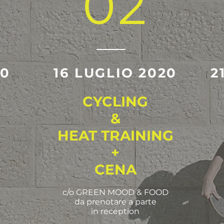
02
20
16 LUGLIO 2020
2
CYCLING
&
HEAT TRAINING
+
CENA
c/o GREEN MOOD & FOOD
da prenotare a parte
in reception