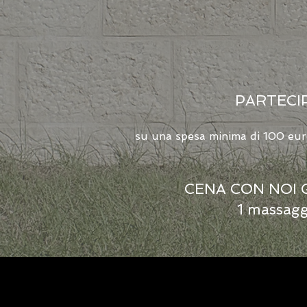
PARTECIP
su una spesa minima di 100 euro 
CENA CON NOI G
1 massaggi