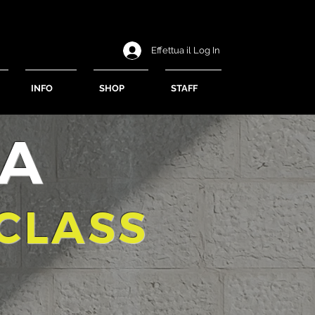
Effettua il Log In
INFO
SHOP
STAFF
IA
CLASS