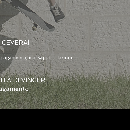
RICEVERAI
 a pagamento, massaggi, solarium
TÀ DI VINCERE:
 pagamento