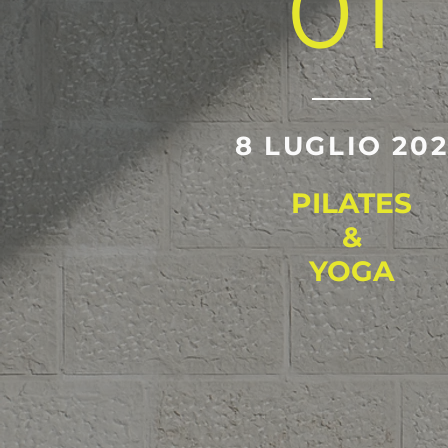
01
8 LUGLIO 20
PILATES
&
YOGA