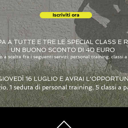
Iscriviti ora
A A TUTTE E TRE LE SPECIAL CLASS E 
UN BUONO SCONTO DI 40 EURO
a scelta fra i seguenti servizi: personal training, classi
IOVEDÌ 16 LUGLIO E AVRAI L'OPPORTUNI
o, 1 seduta di personal training, 5 classi a