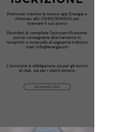
Prenotati tramite la nostra app Energia o
chiamaci allo 0549/904505 per
riservare il tuo posto
Ricordati di compilare l'autocertificazione:
potrai consegnarla direttamente in
reception o inviarcela al seguente indirizzo
mail:
info@energia.sm
L'iscrizione è obbligatoria sia per gli iscritti
al club, sia per i clienti esterni.
Scaricala Qui