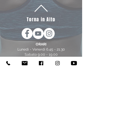
Torna in Alto
ORARI
Lunedì - Venerdì
6.45 - 21.30
Sabato
9.00 - 19.00
Domenica 9:00 - 14:00 (da Ottobre ad
Aprile)
ORARIO ESTIVO LUGLIO/AGOSTO
Lunedì - Venerdì
6.45 - 21.30
Sabato
8.15 - 14.15
(da metà Giugno)
Domenica chiuso
info@energia.sm